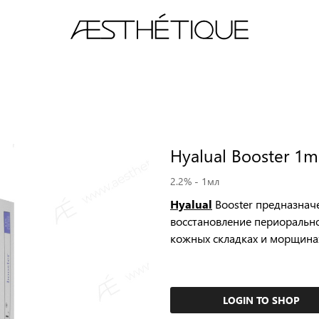
тории
Академия
eLEARNING
Свяжитесь с нами
Hyalual Booster 1m
2.2% - 1мл
Hyalual
Booster предназнач
восстановление периорально
кожных складках и морщинах
LOGIN TO SHOP